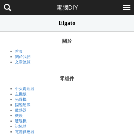
電腦DIY
Elgato
關於
首頁
關於我們
文章總覽
零組件
中央處理器
主機板
光碟機
固態硬碟
散熱器
機殼
硬碟機
記憶體
電源供應器