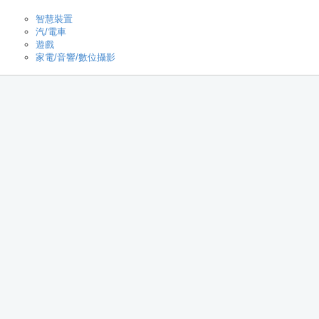
智慧裝置
汽/電車
遊戲
家電/音響/數位攝影