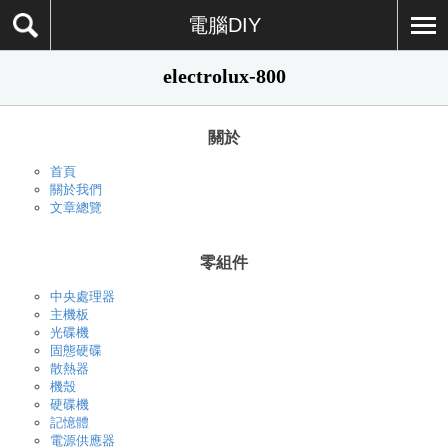
電腦DIY
electrolux-800
關於
首頁
關於我們
文章總覽
零組件
中央處理器
主機板
光碟機
固態硬碟
散熱器
機殼
硬碟機
記憶體
電源供應器