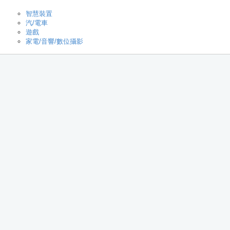
智慧裝置
汽/電車
遊戲
家電/音響/數位攝影