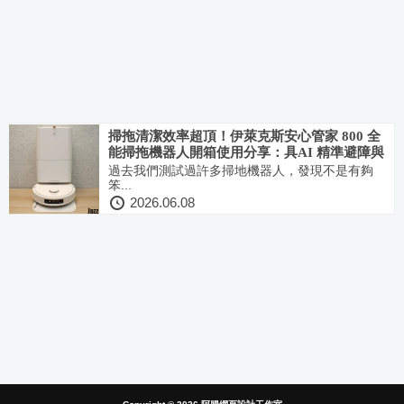
掃拖清潔效率超頂！伊萊克斯安心管家 800 全
能掃拖機器人開箱使用分享：具AI 精準避障與
仿生機械臂和強大資安防護設計
過去我們測試過許多掃地機器人，發現不是有夠
笨...
2026.06.08