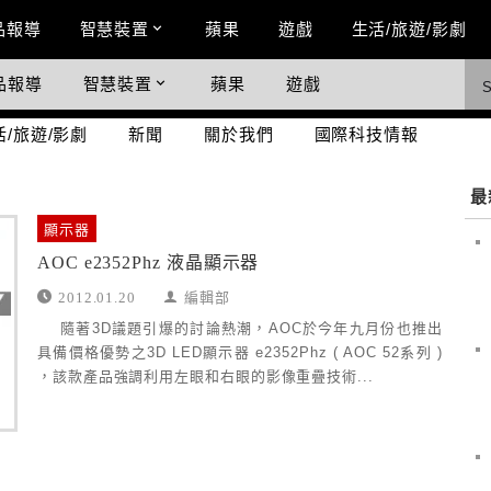
n Menu
品報導
智慧裝置
蘋果
遊戲
生活/旅遊/影劇
品報導
智慧裝置
蘋果
遊戲
際科技情報
活/旅遊/影劇
新聞
關於我們
國際科技情報
最
顯示器
AOC e2352Phz 液晶顯示器
2012.01.20
編輯部
隨著3D議題引爆的討論熱潮，AOC於今年九月份也推出
具備價格優勢之3D LED顯示器 e2352Phz ( AOC 52系列 )
，該款產品強調利用左眼和右眼的影像重疊技術...