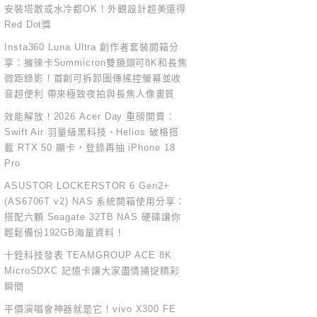
安裝塔散或水冷都OK！外觀設計超美還得
Red Dot獎
Insta360 Luna Ultra 創作者套裝開箱分
享：擁徠卡Summicron雙鏡頭可8K和長焦
微距錄影！首創可拆卸圖傳搖控螢幕並收
音超便利 帶來極致夜拍與長焦人像畫質
效能解放！2026 Acer Day 重磅開賣：
Swift Air 羽量級黑科技、Helios 破格搭
載 RTX 50 顯卡，登錄再抽 iPhone 18
Pro
ASUSTOR LOCKERSTOR 6 Gen2+
(AS6706T v2) NAS 系統開箱使用分享：
搭配六顆 Seagate 32TB NAS 硬碟讓你
輕鬆備份192GB海量資料！
十銓科技發表 TEAMGROUP ACE 8K
MicroSDXC 記憶卡讓大家盡情捕捉精彩
瞬間
平價演唱會神器就是它！vivo X300 FE