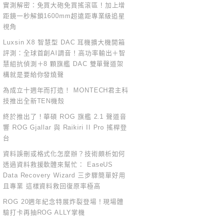
實測解密：免買大砲免買搖滾區！加上增
距鏡一秒解鎖1600mm超遠距專業級追星
視角
Luxsin X8 智慧型 DAC 耳機擴大機開箱
評測：全球首創AI調音！高功率輸出＋智
慧組抗偵測＋8 顆旗艦 DAC 雙單聲道架
構就是要給你發燒聲
為成立十週年而打造！ MONTECH君主科
技推出全新TEN機殼
終於推出了！華碩 ROG 旗艦 2.1 聲道音
響 ROG Gjallar 與 Raikiri II Pro 搖桿登
台
資料誤刪或格式化怎麼辦？技術頗析如何
透過資料救援軟體來幫忙： EaseUS
Data Recovery Wizard 三步驟簡單好用
且專業 這樣資料救回復原率極高
ROG 20週年紀念特展炸裂登場！現場體
驗打卡再抽ROG ALLY掌機