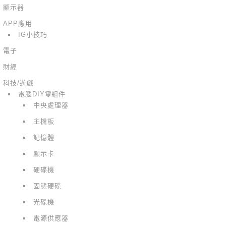
顯示器
APP應用
IG小技巧
電子
財經
科技/遊戲
電腦DIY零組件
中央處理器
主機板
記憶體
顯示卡
硬碟機
固態硬碟
光碟機
電源供應器