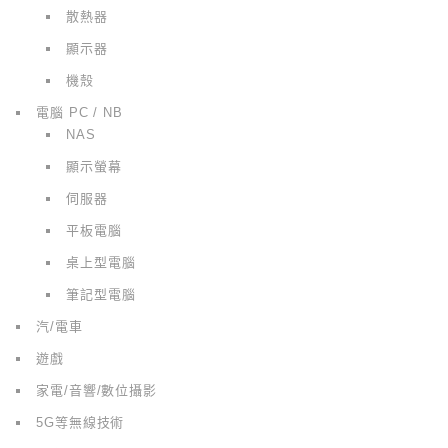
散熱器
顯示器
機殼
電腦 PC / NB
NAS
顯示螢幕
伺服器
平板電腦
桌上型電腦
筆記型電腦
汽/電車
遊戲
家電/音響/數位攝影
5G等無線技術