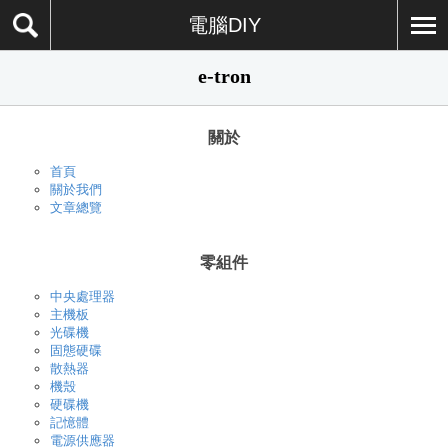
電腦DIY
e-tron
關於
首頁
關於我們
文章總覽
零組件
中央處理器
主機板
光碟機
固態硬碟
散熱器
機殼
硬碟機
記憶體
電源供應器