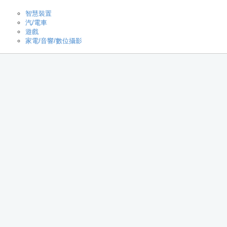
智慧裝置
汽/電車
遊戲
家電/音響/數位攝影