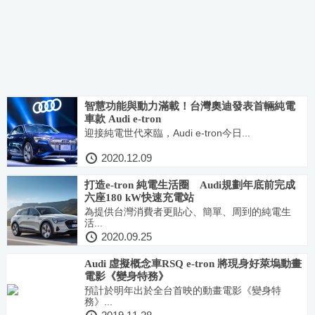
智慧功能與動力滿載！台灣奧迪發表首輛純電
車款 Audi e-tron
迎接純電世代來臨，Audi e-tron今日...
2020.12.09
打造e-tron 純電生活圈 Audi規劃年底前完成
六座180 kW快速充電站
為提供台灣消費者更貼心、簡單、周到的純電生
活...
2020.09.25
Audi 虛擬概念車RSQ e-tron 將現身好萊塢動畫
電影《變身特務》
預計於明年出於全台首映的動畫電影《變身特
務》...