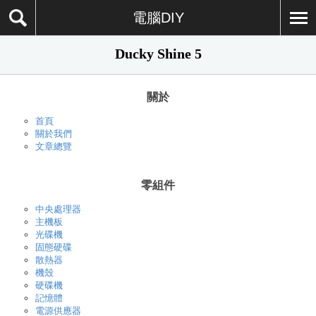
電腦DIY
Ducky Shine 5
關於
首頁
關於我們
文章總覽
零組件
中央處理器
主機板
光碟機
固態硬碟
散熱器
機殼
硬碟機
記憶體
電源供應器