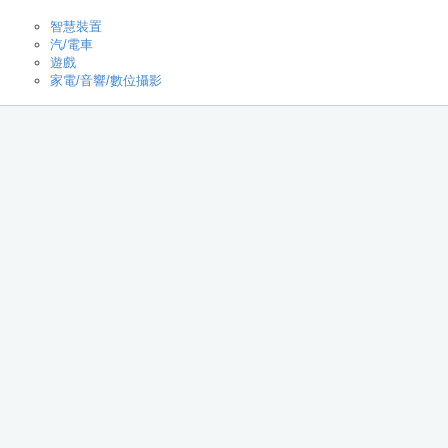
智慧裝置
汽/電車
遊戲
家電/音響/數位攝影