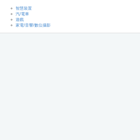
智慧裝置
汽/電車
遊戲
家電/音響/數位攝影