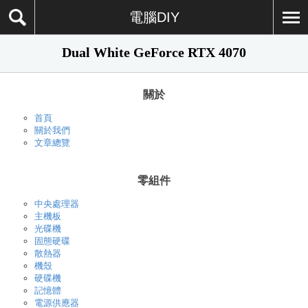
電腦DIY
Dual White GeForce RTX 4070
關於
首頁
關於我們
文章總覽
零組件
中央處理器
主機板
光碟機
固態硬碟
散熱器
機殼
硬碟機
記憶體
電源供應器