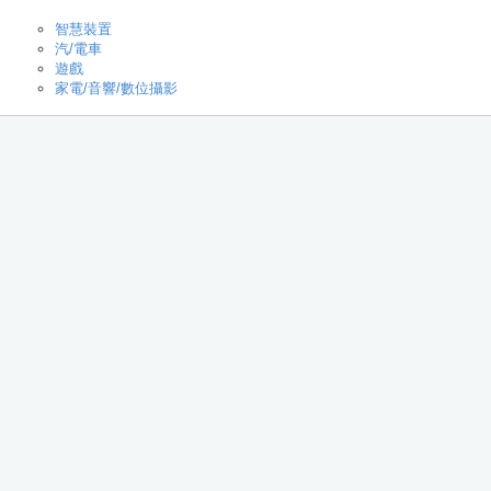
智慧裝置
汽/電車
遊戲
家電/音響/數位攝影