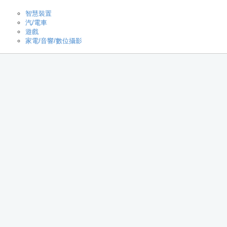
智慧裝置
汽/電車
遊戲
家電/音響/數位攝影