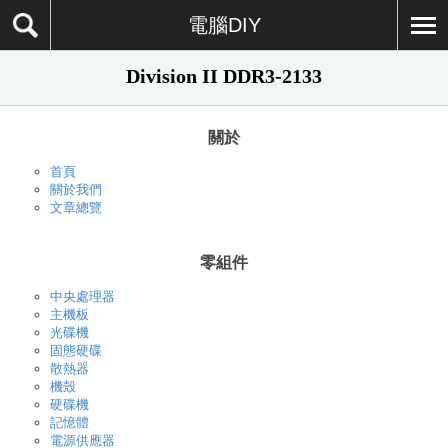
電腦DIY
Division II DDR3-2133
關於
首頁
關於我們
文章總覽
零組件
中央處理器
主機板
光碟機
固態硬碟
散熱器
機殼
硬碟機
記憶體
電源供應器