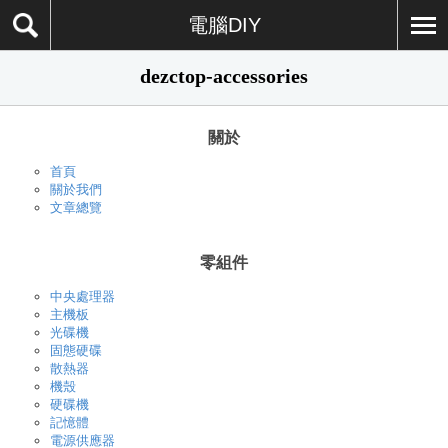
電腦DIY
dezctop-accessories
關於
首頁
關於我們
文章總覽
零組件
中央處理器
主機板
光碟機
固態硬碟
散熱器
機殼
硬碟機
記憶體
電源供應器