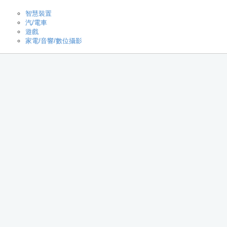
智慧裝置
汽/電車
遊戲
家電/音響/數位攝影