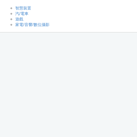
智慧裝置
汽/電車
遊戲
家電/音響/數位攝影