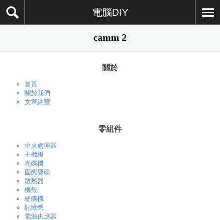
電腦DIY
camm 2
關於
首頁
關於我們
文章總覽
零組件
中央處理器
主機板
光碟機
固態硬碟
散熱器
機殼
硬碟機
記憶體
電源供應器