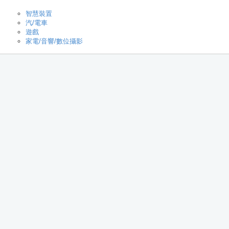
智慧裝置
汽/電車
遊戲
家電/音響/數位攝影