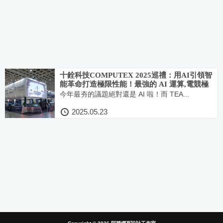
十銓科技COMPUTEX 2025巡禮：用AI引領智
能革命打造極限性能！最強的 AI 運算,電競極
限與行動資安都在這
今年最夯的議題絕對還是 AI 啦！而 TEA...
2025.05.23