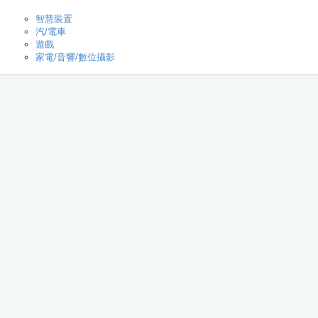
智慧裝置
汽/電車
遊戲
家電/音響/數位攝影