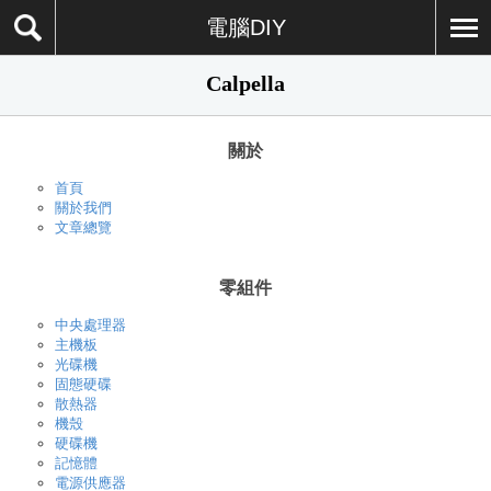
電腦DIY
Calpella
關於
首頁
關於我們
文章總覽
零組件
中央處理器
主機板
光碟機
固態硬碟
散熱器
機殼
硬碟機
記憶體
電源供應器