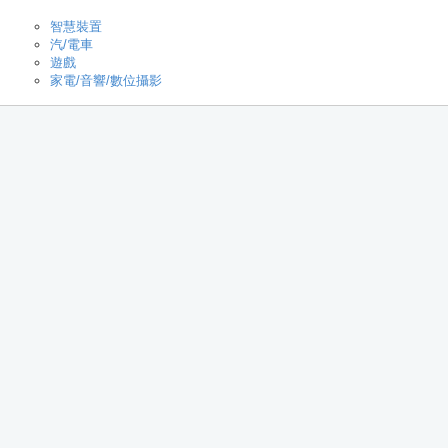
智慧裝置
汽/電車
遊戲
家電/音響/數位攝影