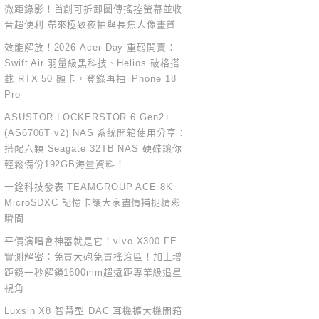
微距錄影！首創可拆卸圖傳搖控螢幕並收
音超便利 帶來極致夜拍與長焦人像畫質
效能解放！2026 Acer Day 重磅開賣：
Swift Air 羽量級黑科技、Helios 破格搭
載 RTX 50 顯卡，登錄再抽 iPhone 18
Pro
ASUSTOR LOCKERSTOR 6 Gen2+
(AS6706T v2) NAS 系統開箱使用分享：
搭配六顆 Seagate 32TB NAS 硬碟讓你
輕鬆備份192GB海量資料！
十銓科技發表 TEAMGROUP ACE 8K
MicroSDXC 記憶卡讓大家盡情捕捉精彩
瞬間
平價演唱會神器就是它！vivo X300 FE
實測解密：免買大砲免買搖滾區！加上增
距鏡一秒解鎖1600mm超遠距專業級追星
視角
Luxsin X8 智慧型 DAC 耳機擴大機開箱