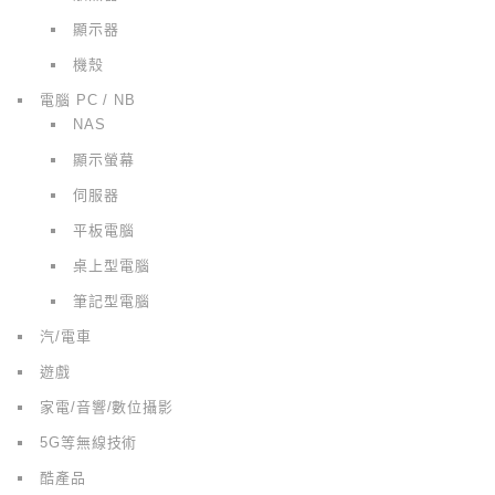
顯示器
機殼
電腦 PC / NB
NAS
顯示螢幕
伺服器
平板電腦
桌上型電腦
筆記型電腦
汽/電車
遊戲
家電/音響/數位攝影
5G等無線技術
酷產品