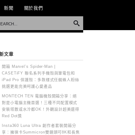
新聞
關於我們
新文章
開箱 Marvel’s Spider-Man |
CASETiFY 聯名系列手機殼與筆電包和
iPad Pro 保護殼：多款樣式任蜘蛛人粉絲
挑選更能完美呵護心愛產品
MONTECH TEN 電腦機殼開箱分享：絕
對是小電腦主機首選！三種不同配置模式
安裝塔散或水冷都OK！外觀設計超美還得
Red Dot獎
Insta360 Luna Ultra 創作者套裝開箱分
享：擁徠卡Summicron雙鏡頭可8K和長焦