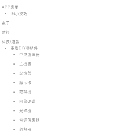
APP應用
IG小技巧
電子
財經
科技/遊戲
電腦DIY零組件
中央處理器
主機板
記憶體
顯示卡
硬碟機
固態硬碟
光碟機
電源供應器
散熱器