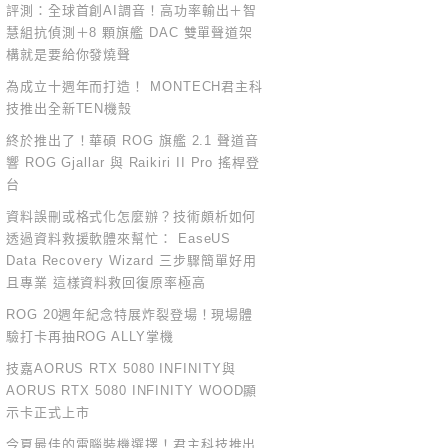
評測：全球首創AI調音！高功率輸出＋智
慧組抗偵測＋8 顆旗艦 DAC 雙單聲道架
構就是要給你發燒聲
為成立十週年而打造！ MONTECH君主科
技推出全新TEN機殼
終於推出了！華碩 ROG 旗艦 2.1 聲道音
響 ROG Gjallar 與 Raikiri II Pro 搖桿登
台
資料誤刪或格式化怎麼辦？技術頗析如何
透過資料救援軟體來幫忙： EaseUS
Data Recovery Wizard 三步驟簡單好用
且專業 這樣資料救回復原率極高
ROG 20週年紀念特展炸裂登場！現場體
驗打卡再抽ROG ALLY掌機
技嘉AORUS RTX 5080 INFINITY與
AORUS RTX 5080 INFINITY WOOD顯
示卡正式上市
今夏最佳的電腦裝機選擇！君主科技推出