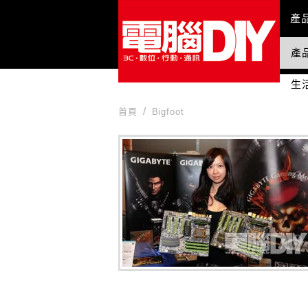
Mai
產
產
國
生
首頁
Bigfoot
Bigfoot