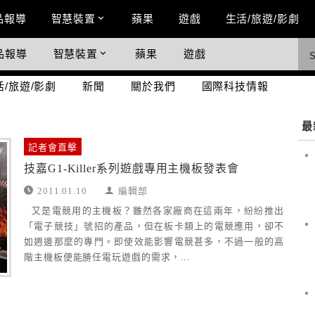
n Menu
品報導
智慧裝置
蘋果
遊戲
生活/旅遊/影劇
品報導
智慧裝置
蘋果
遊戲
際科技情報
活/旅遊/影劇
新聞
關於我們
國際科技情報
最
記者會直擊
技嘉G1-Killer系列遊戲專用主機板發表會
2011.01.10
編輯部
又是電競用的主機板？雖然各家廠商在這兩年，紛紛推出
「電子競技」號招的產品，但在板卡類上的電競應用，卻不
如週邊那麼的專門。即使效能影響電競甚多，不過一般的高
階主機板便能勝任電玩遊戲的需求，...