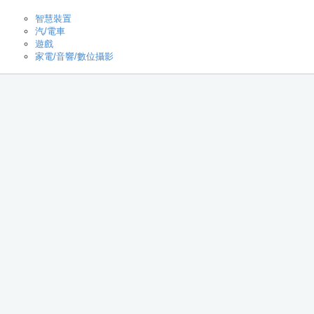
智慧裝置
汽/電車
遊戲
家電/音響/數位攝影