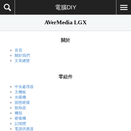
電腦DIY
AVerMedia LGX
關於
首頁
關於我們
文章總覽
零組件
中央處理器
主機板
光碟機
固態硬碟
散熱器
機殼
硬碟機
記憶體
電源供應器