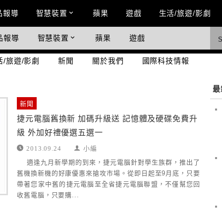
n Menu
品報導
智慧裝置
蘋果
遊戲
生活/旅遊/影劇
品報導
智慧裝置
蘋果
遊戲
際科技情報
活/旅遊/影劇
新聞
關於我們
國際科技情報
最
新聞
捷元電腦舊換新 加碼升級送 記憶體及硬碟免費升
級 外加好禮優選五選一
2013.09.24
小編
適逢九月新學期的到來，捷元電腦針對學生族群，推出了
舊機換新機的好康優惠來搶攻市場。從即日起至9月底，只要
帶著您家中舊的捷元電腦至全省捷元電腦聯盟，不僅幫您回
收舊電腦，只要購...