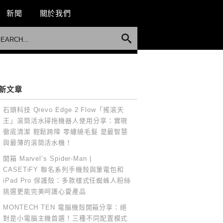
新聞
關於我們
新文章
石頭科技 Qrevo Edge 2 Flow「搖滾天
王」滾筒活水掃拖機器人使用分享：實現
徹底清潔 輕鬆跨障 零纏繞毛髮 是最智慧
與最薄的滾筒活水機！
開箱 Marvel’s Spider-Man |
CASETiFY 聯名系列手機殼與筆電包和
iPad Pro 保護殼：多款樣式任蜘蛛人粉絲
挑選更能完美呵護心愛產品
MONTECH TEN 電腦機殼開箱分享：絕
對是小電腦主機首選！三種不同配置模式