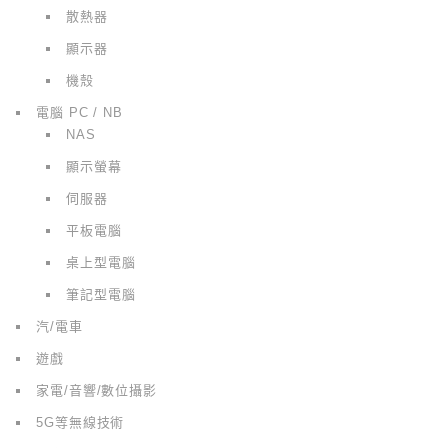
散熱器
顯示器
機殼
電腦 PC / NB
NAS
顯示螢幕
伺服器
平板電腦
桌上型電腦
筆記型電腦
汽/電車
遊戲
家電/音響/數位攝影
5G等無線技術