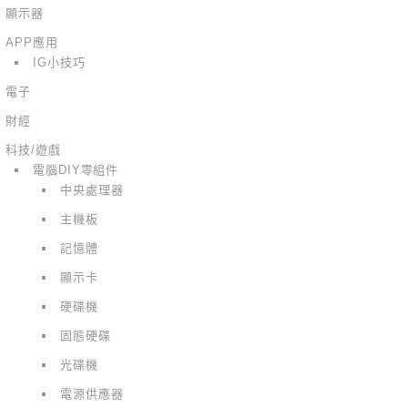
顯示器
APP應用
IG小技巧
電子
財經
科技/遊戲
電腦DIY零組件
中央處理器
主機板
記憶體
顯示卡
硬碟機
固態硬碟
光碟機
電源供應器