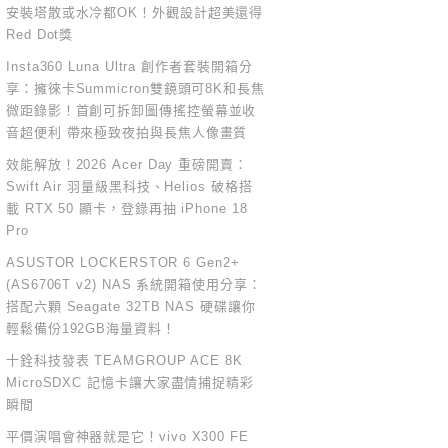
安裝塔散或水冷都OK！外觀設計超美還得
Red Dot獎
Insta360 Luna Ultra 創作者套裝開箱分
享：擁徠卡Summicron雙鏡頭可8K和長焦
微距錄影！首創可拆卸圖傳搖控螢幕並收
音超便利 帶來極致夜拍與長焦人像畫質
效能解放！2026 Acer Day 重磅開賣：
Swift Air 羽量級黑科技、Helios 破格搭
載 RTX 50 顯卡，登錄再抽 iPhone 18
Pro
ASUSTOR LOCKERSTOR 6 Gen2+
(AS6706T v2) NAS 系統開箱使用分享：
搭配六顆 Seagate 32TB NAS 硬碟讓你
輕鬆備份192GB海量資料！
十銓科技發表 TEAMGROUP ACE 8K
MicroSDXC 記憶卡讓大家盡情捕捉精彩
瞬間
平價演唱會神器就是它！vivo X300 FE