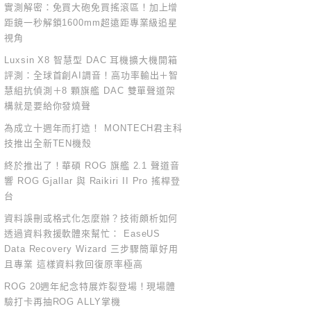
實測解密：免買大砲免買搖滾區！加上增
距鏡一秒解鎖1600mm超遠距專業級追星
視角
Luxsin X8 智慧型 DAC 耳機擴大機開箱
評測：全球首創AI調音！高功率輸出＋智
慧組抗偵測＋8 顆旗艦 DAC 雙單聲道架
構就是要給你發燒聲
為成立十週年而打造！ MONTECH君主科
技推出全新TEN機殼
終於推出了！華碩 ROG 旗艦 2.1 聲道音
響 ROG Gjallar 與 Raikiri II Pro 搖桿登
台
資料誤刪或格式化怎麼辦？技術頗析如何
透過資料救援軟體來幫忙： EaseUS
Data Recovery Wizard 三步驟簡單好用
且專業 這樣資料救回復原率極高
ROG 20週年紀念特展炸裂登場！現場體
驗打卡再抽ROG ALLY掌機