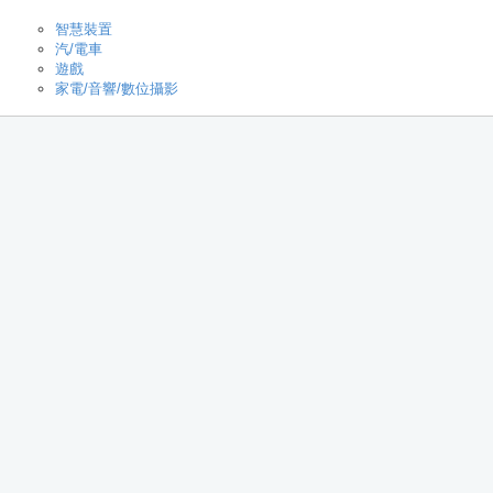
智慧裝置
汽/電車
遊戲
家電/音響/數位攝影