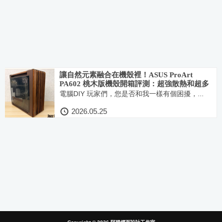
讓自然元素融合在機殼裡！ASUS ProArt
PA602 桃木版機殼開箱評測：超強散熱和超多
DIY友善設計絕對是創作者的首選
電腦DIY 玩家們，您是否和我一樣有個困擾，...
2026.05.25