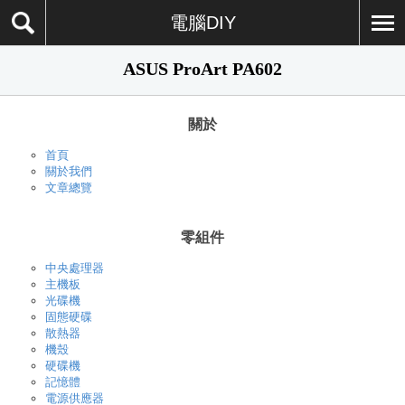
電腦DIY
ASUS ProArt PA602
關於
首頁
關於我們
文章總覽
零組件
中央處理器
主機板
光碟機
固態硬碟
散熱器
機殼
硬碟機
記憶體
電源供應器