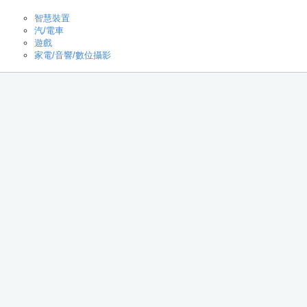
智慧裝置
汽/電車
遊戲
家電/音響/數位攝影