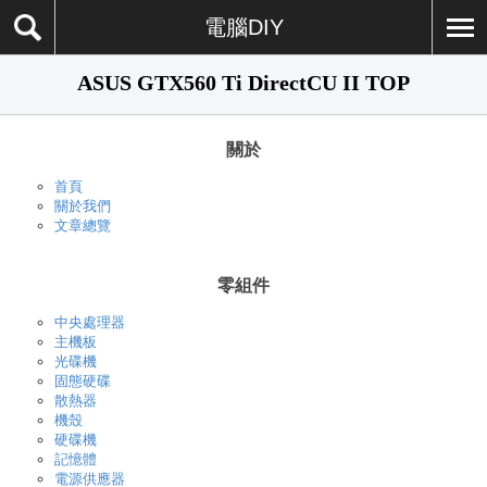
電腦DIY
ASUS GTX560 Ti DirectCU II TOP
關於
首頁
關於我們
文章總覽
零組件
中央處理器
主機板
光碟機
固態硬碟
散熱器
機殼
硬碟機
記憶體
電源供應器