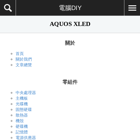
電腦DIY
AQUOS XLED
關於
首頁
關於我們
文章總覽
零組件
中央處理器
主機板
光碟機
固態硬碟
散熱器
機殼
硬碟機
記憶體
電源供應器