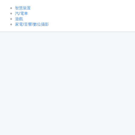
智慧裝置
汽/電車
遊戲
家電/音響/數位攝影