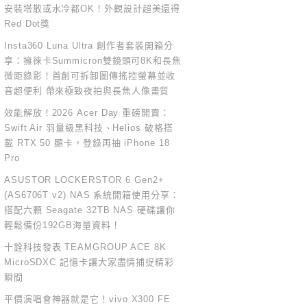
安裝塔散或水冷都OK！外觀設計超美還得
Red Dot獎
Insta360 Luna Ultra 創作者套裝開箱分
享：擁徠卡Summicron雙鏡頭可8K和長焦
微距錄影！首創可拆卸圖傳搖控螢幕並收
音超便利 帶來極致夜拍與長焦人像畫質
效能解放！2026 Acer Day 重磅開賣：
Swift Air 羽量級黑科技、Helios 破格搭
載 RTX 50 顯卡，登錄再抽 iPhone 18
Pro
ASUSTOR LOCKERSTOR 6 Gen2+
(AS6706T v2) NAS 系統開箱使用分享：
搭配六顆 Seagate 32TB NAS 硬碟讓你
輕鬆備份192GB海量資料！
十銓科技發表 TEAMGROUP ACE 8K
MicroSDXC 記憶卡讓大家盡情捕捉精彩
瞬間
平價演唱會神器就是它！vivo X300 FE