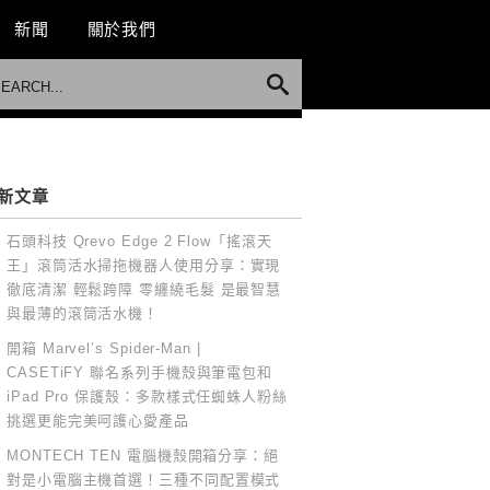
新聞
關於我們
新文章
石頭科技 Qrevo Edge 2 Flow「搖滾天
王」滾筒活水掃拖機器人使用分享：實現
徹底清潔 輕鬆跨障 零纏繞毛髮 是最智慧
與最薄的滾筒活水機！
開箱 Marvel’s Spider-Man |
CASETiFY 聯名系列手機殼與筆電包和
iPad Pro 保護殼：多款樣式任蜘蛛人粉絲
挑選更能完美呵護心愛產品
MONTECH TEN 電腦機殼開箱分享：絕
對是小電腦主機首選！三種不同配置模式