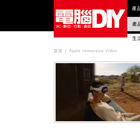
Mai
產
產
國
生
首頁
Apple Immersive Video
Apple Immersive Video