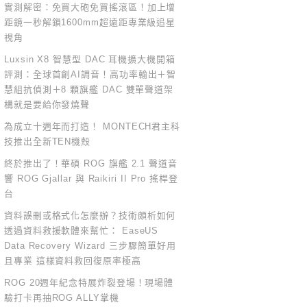
實測解密：免買大砲免買搖滾區！加上增
距鏡一秒解鎖1600mm超遠距專業級追星
視角
Luxsin X8 智慧型 DAC 耳機擴大機開箱
評測：全球首創AI調音！高功率輸出＋智
慧組抗偵測＋8 顆旗艦 DAC 雙單聲道架
構就是要給你發燒聲
為成立十週年而打造！ MONTECH君主科
技推出全新TEN機殼
終於推出了！華碩 ROG 旗艦 2.1 聲道音
響 ROG Gjallar 與 Raikiri II Pro 搖桿登
台
資料誤刪或格式化怎麼辦？技術頗析如何
透過資料救援軟體來幫忙： EaseUS
Data Recovery Wizard 三步驟簡單好用
且專業 這樣資料救回復原率極高
ROG 20週年紀念特展炸裂登場！現場體
驗打卡再抽ROG ALLY掌機