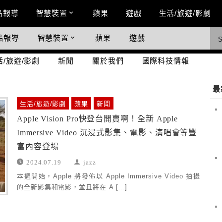
n Menu
品報導
智慧裝置
蘋果
遊戲
生活/旅遊/影劇
品報導
智慧裝置
蘋果
遊戲
際科技情報
活/旅遊/影劇
新聞
關於我們
國際科技情報
最
生活/旅遊/影劇
蘋果
新聞
Apple Vision Pro快登台開賣啊！全新 Apple
Immersive Video 沉浸式影集、電影、演唱會等豐
富內容登場
2024.07.19
jazz
本週開始，Apple 將發佈以 Apple Immersive Video 拍攝
的全新影集和電影，並且將在 A […]