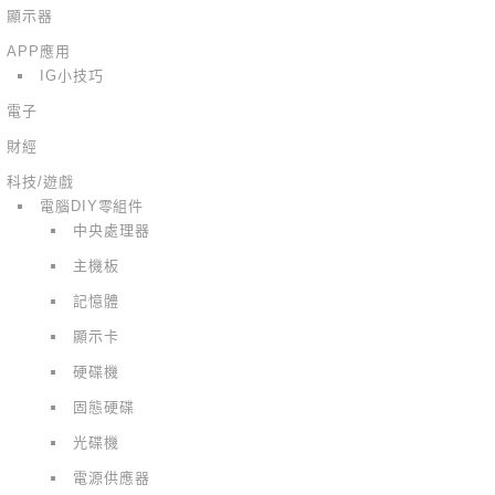
顯示器
APP應用
IG小技巧
電子
財經
科技/遊戲
電腦DIY零組件
中央處理器
主機板
記憶體
顯示卡
硬碟機
固態硬碟
光碟機
電源供應器