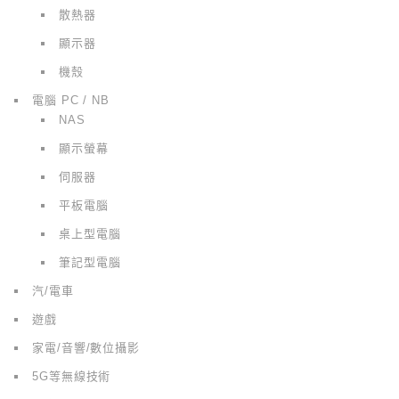
散熱器
顯示器
機殼
電腦 PC / NB
NAS
顯示螢幕
伺服器
平板電腦
桌上型電腦
筆記型電腦
汽/電車
遊戲
家電/音響/數位攝影
5G等無線技術