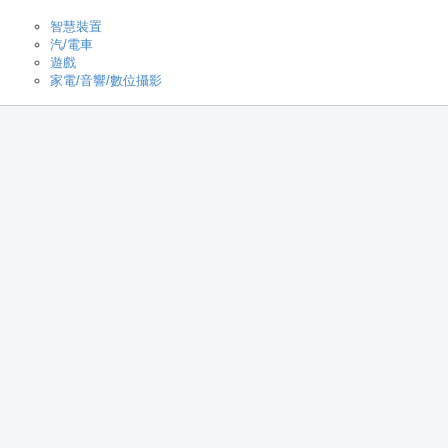
智慧裝置
汽/電車
遊戲
家電/音響/數位攝影