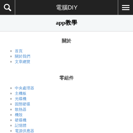
電腦DIY
app教學
關於
首頁
關於我們
文章總覽
零組件
中央處理器
主機板
光碟機
固態硬碟
散熱器
機殼
硬碟機
記憶體
電源供應器