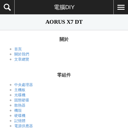
電腦DIY
AORUS X7 DT
關於
首頁
關於我們
文章總覽
零組件
中央處理器
主機板
光碟機
固態硬碟
散熱器
機殼
硬碟機
記憶體
電源供應器