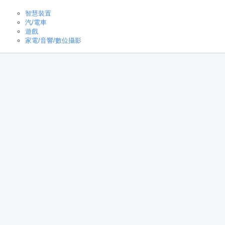
智慧裝置
汽/電車
遊戲
家電/音響/數位攝影