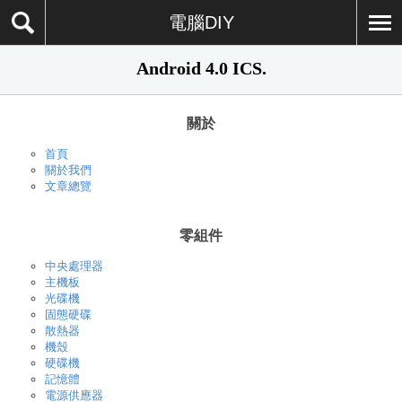
電腦DIY
Android 4.0 ICS.
關於
首頁
關於我們
文章總覽
零組件
中央處理器
主機板
光碟機
固態硬碟
散熱器
機殼
硬碟機
記憶體
電源供應器