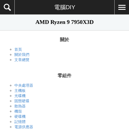
電腦DIY
AMD Ryzen 9 7950X3D
關於
首頁
關於我們
文章總覽
零組件
中央處理器
主機板
光碟機
固態硬碟
散熱器
機殼
硬碟機
記憶體
電源供應器