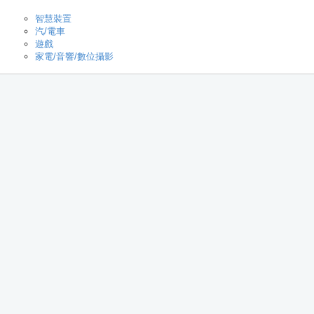
智慧裝置
汽/電車
遊戲
家電/音響/數位攝影