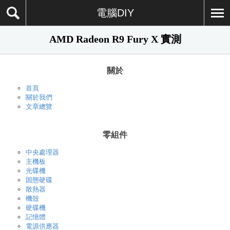
電腦DIY
AMD Radeon R9 Fury X 實測
關於
首頁
關於我們
文章總覽
零組件
中央處理器
主機板
光碟機
固態硬碟
散熱器
機殼
硬碟機
記憶體
電源供應器