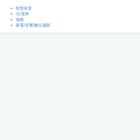
智慧裝置
汽/電車
遊戲
家電/音響/數位攝影