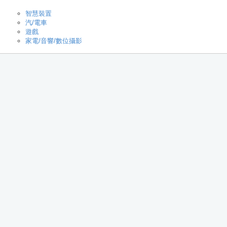
智慧裝置
汽/電車
遊戲
家電/音響/數位攝影