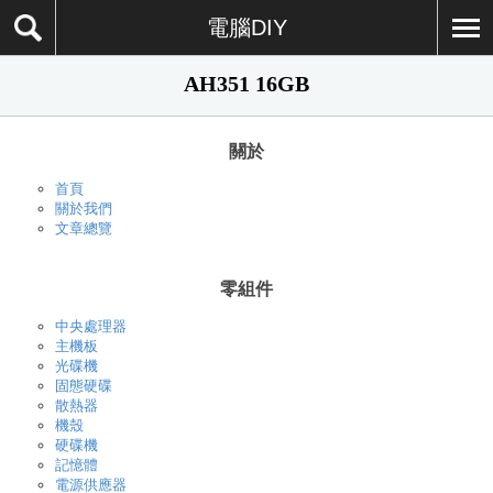
電腦DIY
AH351 16GB
關於
首頁
關於我們
文章總覽
零組件
中央處理器
主機板
光碟機
固態硬碟
散熱器
機殼
硬碟機
記憶體
電源供應器