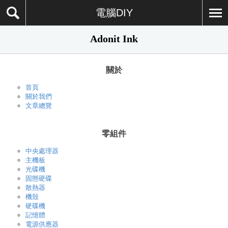
電腦DIY
Adonit Ink
關於
首頁
關於我們
文章總覽
零組件
中央處理器
主機板
光碟機
固態硬碟
散熱器
機殼
硬碟機
記憶體
電源供應器