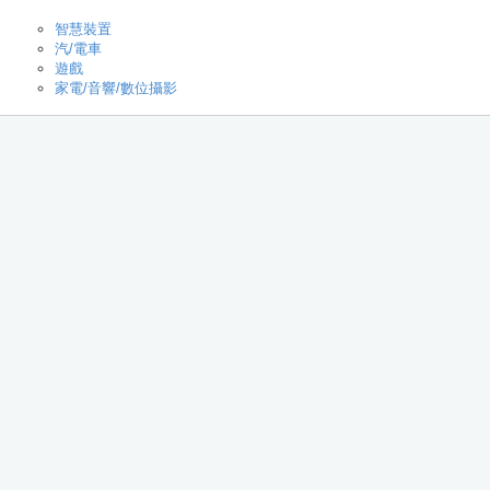
智慧裝置
汽/電車
遊戲
家電/音響/數位攝影