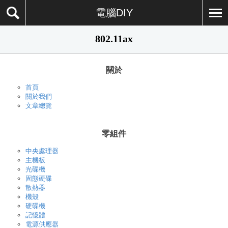
電腦DIY
802.11ax
關於
首頁
關於我們
文章總覽
零組件
中央處理器
主機板
光碟機
固態硬碟
散熱器
機殼
硬碟機
記憶體
電源供應器