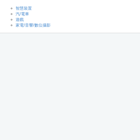
智慧裝置
汽/電車
遊戲
家電/音響/數位攝影