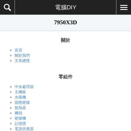
電腦DIY
7950X3D
關於
首頁
關於我們
文章總覽
零組件
中央處理器
主機板
光碟機
固態硬碟
散熱器
機殼
硬碟機
記憶體
電源供應器