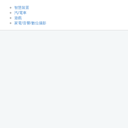
智慧裝置
汽/電車
遊戲
家電/音響/數位攝影