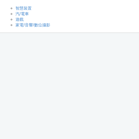
智慧裝置
汽/電車
遊戲
家電/音響/數位攝影