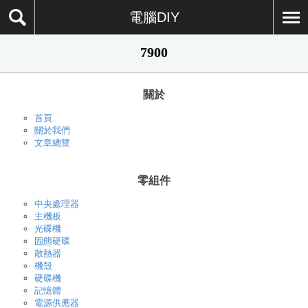
電腦DIY
7900
關於
首頁
關於我們
文章總覽
零組件
中央處理器
主機板
光碟機
固態硬碟
散熱器
機殼
硬碟機
記憶體
電源供應器