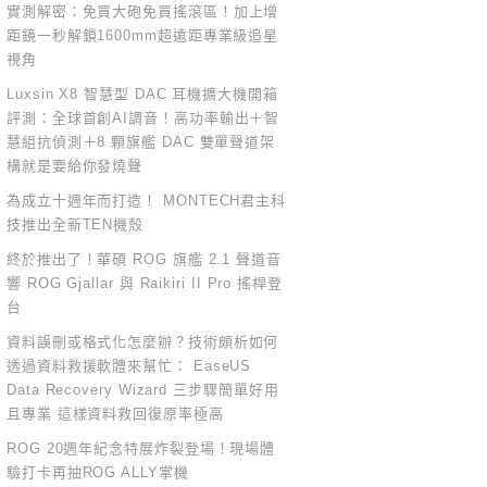
實測解密：免買大砲免買搖滾區！加上增
距鏡一秒解鎖1600mm超遠距專業級追星
視角
Luxsin X8 智慧型 DAC 耳機擴大機開箱
評測：全球首創AI調音！高功率輸出＋智
慧組抗偵測＋8 顆旗艦 DAC 雙單聲道架
構就是要給你發燒聲
為成立十週年而打造！ MONTECH君主科
技推出全新TEN機殼
終於推出了！華碩 ROG 旗艦 2.1 聲道音
響 ROG Gjallar 與 Raikiri II Pro 搖桿登
台
資料誤刪或格式化怎麼辦？技術頗析如何
透過資料救援軟體來幫忙： EaseUS
Data Recovery Wizard 三步驟簡單好用
且專業 這樣資料救回復原率極高
ROG 20週年紀念特展炸裂登場！現場體
驗打卡再抽ROG ALLY掌機