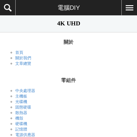
電腦DIY
4K UHD
關於
首頁
關於我們
文章總覽
零組件
中央處理器
主機板
光碟機
固態硬碟
散熱器
機殼
硬碟機
記憶體
電源供應器