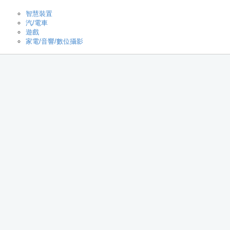
智慧裝置
汽/電車
遊戲
家電/音響/數位攝影