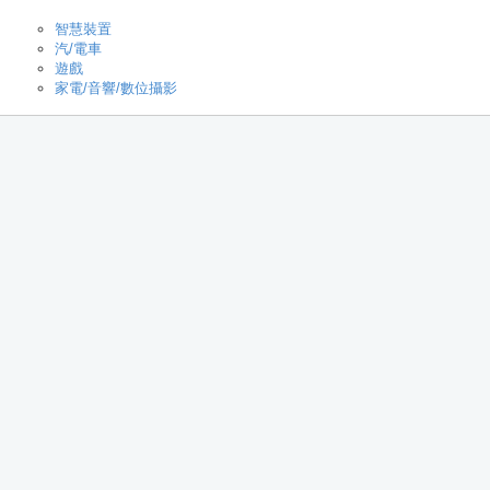
智慧裝置
汽/電車
遊戲
家電/音響/數位攝影