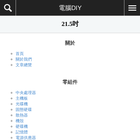
電腦DIY
21.5吋
關於
首頁
關於我們
文章總覽
零組件
中央處理器
主機板
光碟機
固態硬碟
散熱器
機殼
硬碟機
記憶體
電源供應器