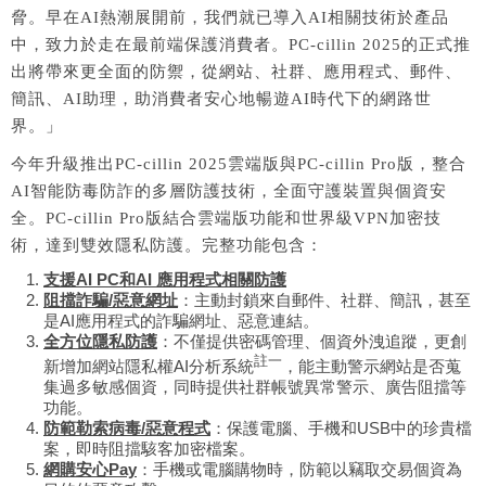
脅。早在AI熱潮展開前，我們就已導入AI相關技術於產品
中，致力於走在最前端保護消費者。PC-cillin 2025的正式推
出將帶來更全面的防禦，從網站、社群、應用程式、郵件、
簡訊、AI助理，助消費者安心地暢遊AI時代下的網路世
界。」
今年升級推出PC-cillin 2025雲端版與PC-cillin Pro版，整合
AI智能防毒防詐的多層防護技術，全面守護裝置與個資安
全。PC-cillin Pro版結合雲端版功能和世界級VPN加密技
術，達到雙效隱私防護。完整功能包含：
支援AI PC和AI 應用程式相關防護
阻擋詐騙/惡意網址
：主動封鎖來自郵件、社群、簡訊，甚至
是AI應用程式的詐騙網址、惡意連結。
全方位隱私防護
：不僅提供密碼管理、個資外洩追蹤，更創
註一
新增加網站隱私權AI分析系統
，能主動警示網站是否蒐
集過多敏感個資，同時提供社群帳號異常警示、廣告阻擋等
功能。
防範勒索病毒/惡意程式
：保護電腦、手機和USB中的珍貴檔
案，即時阻擋駭客加密檔案。
網購安心Pay
：手機或電腦購物時，防範以竊取交易個資為