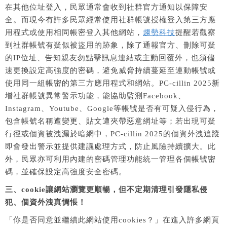
在其他位址登入，民眾通常會收到社群官方通知以保障安
全。而現今有許多民眾經常使用社群帳號授權登入第三方應
用程式或使用相同帳密登入其他網站，
趨勢科技
提醒若觀察
到社群帳號有疑似被盜用的跡象，除了通報官方、刪除可疑
的IP位址、告知親友勿點擊訊息連結或主動回覆外，也須儘
速更換設定高強度的密碼，避免威脅持續蔓延至連動帳號或
使用同一組帳密的第三方應用程式和網站。PC-cillin 2025新
增社群帳號異常警示功能，能協助監測Facebook、
Instagram、Youtube、Google等帳號是否有可疑入侵行為，
包含帳號名稱遭變更、貼文遭夾帶惡意網址等；若出現可疑
行徑或個資被洩漏於暗網中，PC-cillin 2025的個資外洩追蹤
即會發出警示並提供建議處理方式，防止風險持續擴大。此
外，民眾亦可利用內建的密碼管理功能統一管理各個帳號密
碼，並確保設定高強度安全密碼。
三、cookie讓網站瀏覽更順暢，但不定期清理引發隱私侵
犯、個資外洩真惆悵！
「你是否同意並繼續此網站使用cookies？」在進入許多網頁