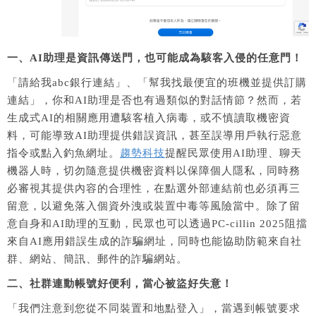
一、AI助理是資訊傳送門，也可能成為駭客入侵的任意門！
「請給我abc銀行連結」、「幫我找最便宜的班機並提供訂購
連結」，你和AI助理是否也有過類似的對話情節？然而，若
生成式AI的相關應用遭駭客植入病毒，或不慎讀取機密資
料，可能導致AI助理提供錯誤資訊，甚至誤導用戶執行惡意
指令或點入釣魚網址。
趨勢科技
提醒民眾使用AI助理、聊天
機器人時，切勿隨意提供機密資料以保障個人隱私，同時務
必審視其提供內容的合理性，在點選外部連結前也必須再三
留意，以避免落入個資外洩或裝置中毒等風險當中。除了留
意自身和AI助理的互動，民眾也可以透過PC-cillin 2025阻擋
來自AI應用錯誤生成的詐騙網址，同時也能協助防範來自社
群、網站、簡訊、郵件的詐騙網站。
二、社群連動帳號好便利，當心被盜好失意！
「我們注意到您從不同裝置和地點登入」，當遇到帳號要求