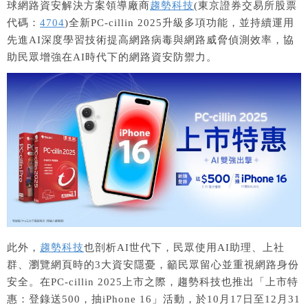
球網路資安解決方案領導廠商
趨勢科技
(東京證券交易所股票
代碼：
4704
)全新PC-cillin 2025升級多項功能，並持續運用
先進AI深度學習技術提高網路病毒與網路威脅偵測效率，協
助民眾增強在AI時代下的網路資安防禦力。
此外，
趨勢科技
也剖析AI世代下，民眾使用AI助理、上社
群、瀏覽網頁時的3大資安隱憂，籲民眾留心並重視網路身份
安全。在PC-cillin 2025上市之際，趨勢科技也推出「上市特
惠：登錄送500，抽iPhone 16」活動，於10月17日至12月31