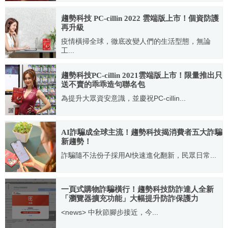
2023.10.20
趨勢科技 PC-cillin 2022 雲端版上市！個資防護
再升級
疫情橫掃全球，徹底改變人們的生活型態，無論
工...
2021.10.19
趨勢科技PC-cillin 2021雲端版上市！限量推出只
送不賣的乖乖造句聯名包
為提升大眾資安意識，並慶祝PC-cillin...
2020.09.22
AI詐騙成全球主流！趨勢科技揭消費者五大詐騙
新趨勢！
詐騙隨不法份子採用AI快速進化翻新，民眾日常...
2026.01.15
一頁式購物詐騙橫行！趨勢科技防詐達人全新
「瀏覽器擴充功能」大幅提升防詐保護力
<news> 中秋節腳步接近，今...