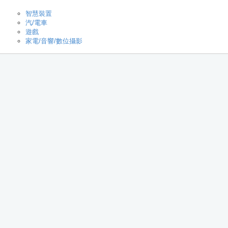
智慧裝置
汽/電車
遊戲
家電/音響/數位攝影