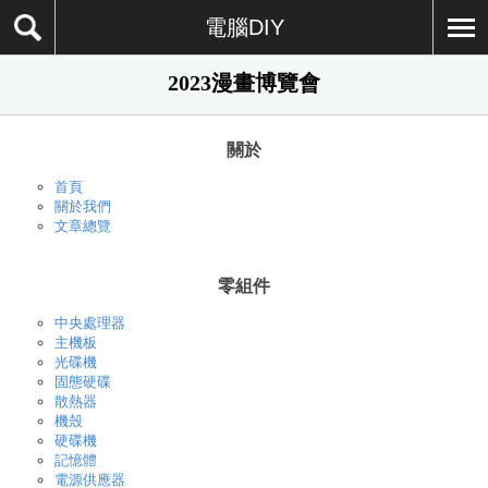
電腦DIY
2023漫畫博覽會
關於
首頁
關於我們
文章總覽
零組件
中央處理器
主機板
光碟機
固態硬碟
散熱器
機殼
硬碟機
記憶體
電源供應器