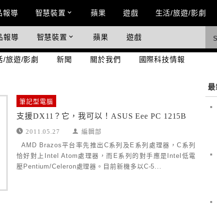
n Menu
品報導
智慧裝置
蘋果
遊戲
生活/旅遊/影劇
品報導
智慧裝置
蘋果
遊戲
際科技情報
活/旅遊/影劇
新聞
關於我們
國際科技情報
最
筆記型電腦
支援DX11？它，我可以！ASUS Eee PC 1215B
2011.05.27
編輯部
AMD Brazos平台率先推出C系列及E系列處理器，C系列
恰好對上Intel Atom處理器，而E系列的對手應是Intel低電
壓Pentium/Celeron處理器。目前新機多以C-5...