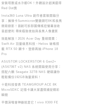
安裝塔散或水冷都OK！外觀設計超美還得
Red Dot獎
Insta360 Luna Ultra 創作者套裝開箱分
享：擁徠卡Summicron雙鏡頭可8K和長焦
微距錄影！首創可拆卸圖傳搖控螢幕並收
音超便利 帶來極致夜拍與長焦人像畫質
效能解放！2026 Acer Day 重磅開賣：
Swift Air 羽量級黑科技、Helios 破格搭
載 RTX 50 顯卡，登錄再抽 iPhone 18
Pro
ASUSTOR LOCKERSTOR 6 Gen2+
(AS6706T v2) NAS 系統開箱使用分享：
搭配六顆 Seagate 32TB NAS 硬碟讓你
輕鬆備份192GB海量資料！
十銓科技發表 TEAMGROUP ACE 8K
MicroSDXC 記憶卡讓大家盡情捕捉精彩
瞬間
平價演唱會神器就是它！vivo X300 FE