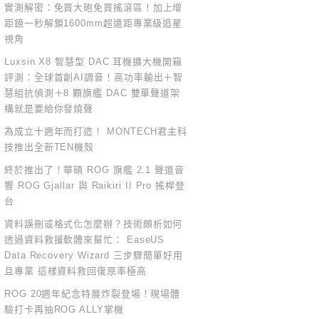
實測解密：免買大砲免買搖滾區！加上增
距鏡一秒解鎖1600mm超遠距專業級追星
視角
Luxsin X8 智慧型 DAC 耳機擴大機開箱
評測：全球首創AI調音！高功率輸出＋智
慧組抗偵測＋8 顆旗艦 DAC 雙單聲道架
構就是要給你發燒聲
為成立十週年而打造！ MONTECH君主科
技推出全新TEN機殼
終於推出了！華碩 ROG 旗艦 2.1 聲道音
響 ROG Gjallar 與 Raikiri II Pro 搖桿登
台
資料誤刪或格式化怎麼辦？技術頗析如何
透過資料救援軟體來幫忙： EaseUS
Data Recovery Wizard 三步驟簡單好用
且專業 這樣資料救回復原率極高
ROG 20週年紀念特展炸裂登場！現場體
驗打卡再抽ROG ALLY掌機