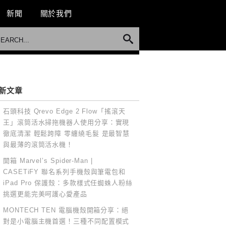
新聞
關於我們
新文章
石頭科技 Qrevo Edge 2 Flow「搖滾天
王」滾筒活水掃拖機器人使用分享：實現
徹底清潔 輕鬆跨障 零纏繞毛髮 是最智慧
與最薄的滾筒活水機！
開箱 Marvel’s Spider-Man |
CASETiFY 聯名系列手機殼與筆電包和
iPad Pro 保護殼：多款樣式任蜘蛛人粉絲
挑選更能完美呵護心愛產品
MONTECH TEN 電腦機殼開箱分享：絕
對是小電腦主機首選！三種不同配置模式