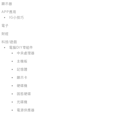
顯示器
APP應用
IG小技巧
電子
財經
科技/遊戲
電腦DIY零組件
中央處理器
主機板
記憶體
顯示卡
硬碟機
固態硬碟
光碟機
電源供應器