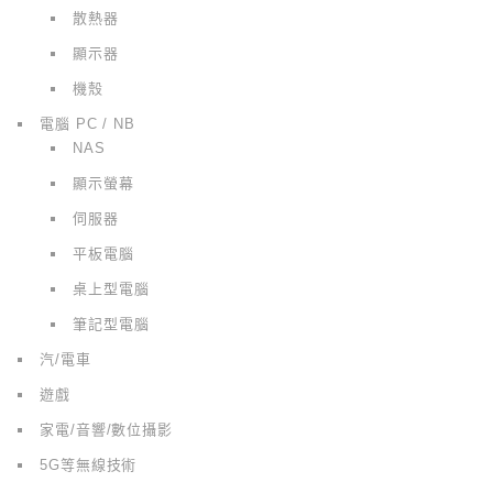
散熱器
顯示器
機殼
電腦 PC / NB
NAS
顯示螢幕
伺服器
平板電腦
桌上型電腦
筆記型電腦
汽/電車
遊戲
家電/音響/數位攝影
5G等無線技術