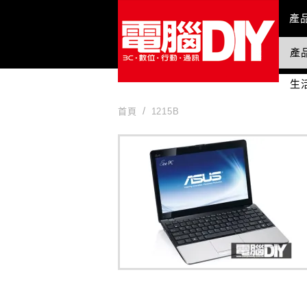
Mai
產
產
國
生
首頁
1215B
1215B