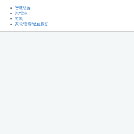
智慧裝置
汽/電車
遊戲
家電/音響/數位攝影