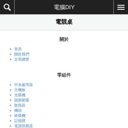
電腦DIY
電競桌
關於
首頁
關於我們
文章總覽
零組件
中央處理器
主機板
光碟機
固態硬碟
散熱器
機殼
硬碟機
記憶體
電源供應器