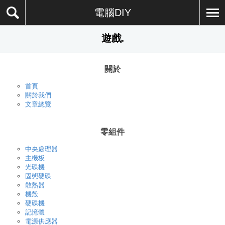
電腦DIY
遊戲.
關於
首頁
關於我們
文章總覽
零組件
中央處理器
主機板
光碟機
固態硬碟
散熱器
機殼
硬碟機
記憶體
電源供應器