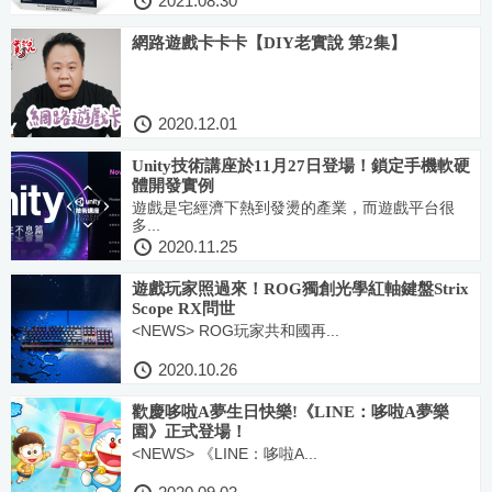
2021.08.30
網路遊戲卡卡卡【DIY老實說 第2集】
2020.12.01
Unity技術講座於11月27日登場！鎖定手機軟硬
體開發實例
遊戲是宅經濟下熱到發燙的產業，而遊戲平台很
多...
2020.11.25
遊戲玩家照過來！ROG獨創光學紅軸鍵盤Strix
Scope RX問世
<NEWS> ROG玩家共和國再...
2020.10.26
歡慶哆啦A夢生日快樂!《LINE：哆啦A夢樂
園》正式登場！
<NEWS> 《LINE：哆啦A...