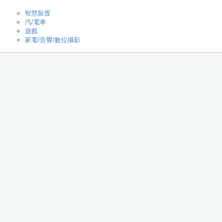
智慧裝置
汽/電車
遊戲
家電/音響/數位攝影