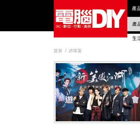
Mai
產
產
國
生
首頁
許瑋甯
許瑋甯