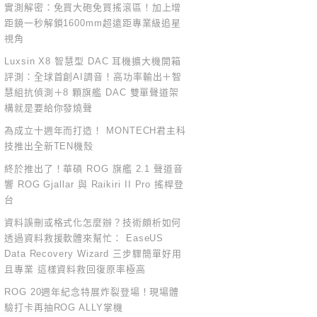
實測解密：免買大砲免買搖滾區！加上增
距鏡一秒解鎖1600mm超遠距專業級追星
視角
Luxsin X8 智慧型 DAC 耳機擴大機開箱
評測：全球首創AI調音！高功率輸出＋智
慧組抗偵測＋8 顆旗艦 DAC 雙單聲道架
構就是要給你發燒聲
為成立十週年而打造！ MONTECH君主科
技推出全新TEN機殼
終於推出了！華碩 ROG 旗艦 2.1 聲道音
響 ROG Gjallar 與 Raikiri II Pro 搖桿登
台
資料誤刪或格式化怎麼辦？技術頗析如何
透過資料救援軟體來幫忙： EaseUS
Data Recovery Wizard 三步驟簡單好用
且專業 這樣資料救回復原率極高
ROG 20週年紀念特展炸裂登場！現場體
驗打卡再抽ROG ALLY掌機