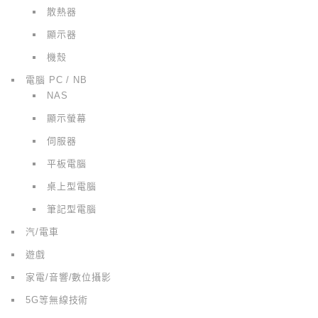
散熱器
顯示器
機殼
電腦 PC / NB
NAS
顯示螢幕
伺服器
平板電腦
桌上型電腦
筆記型電腦
汽/電車
遊戲
家電/音響/數位攝影
5G等無線技術