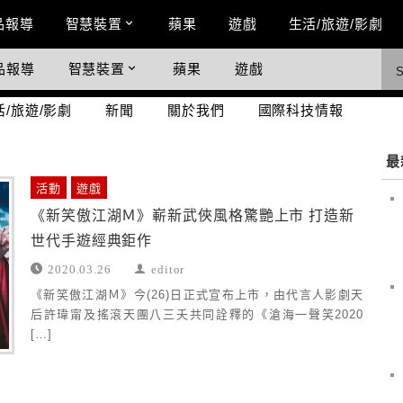
n Menu
品報導
智慧裝置
蘋果
遊戲
生活/旅遊/影劇
品報導
智慧裝置
蘋果
遊戲
際科技情報
活/旅遊/影劇
新聞
關於我們
國際科技情報
最
活動
遊戲
《新笑傲江湖Ｍ》嶄新武俠風格驚艷上市 打造新
世代手遊經典鉅作
2020.03.26
editor
《新笑傲江湖Ｍ》今(26)日正式宣布上市，由代言人影劇天
后許瑋甯及搖滾天團八三夭共同詮釋的《滄海一聲笑2020
[…]