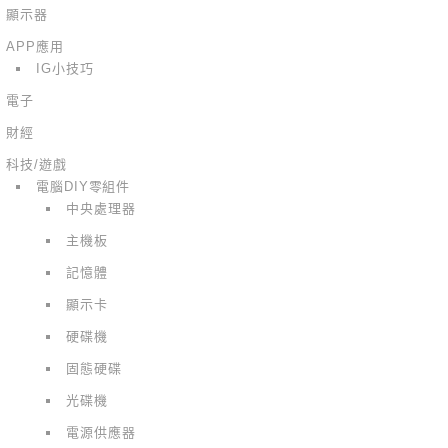
顯示器
APP應用
IG小技巧
電子
財經
科技/遊戲
電腦DIY零組件
中央處理器
主機板
記憶體
顯示卡
硬碟機
固態硬碟
光碟機
電源供應器