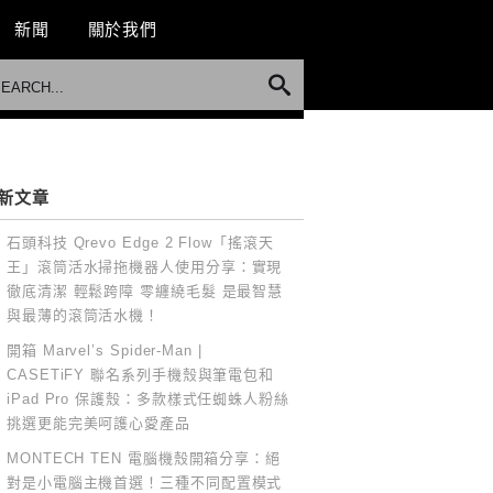
新聞
關於我們
新文章
石頭科技 Qrevo Edge 2 Flow「搖滾天
王」滾筒活水掃拖機器人使用分享：實現
徹底清潔 輕鬆跨障 零纏繞毛髮 是最智慧
與最薄的滾筒活水機！
開箱 Marvel’s Spider-Man |
CASETiFY 聯名系列手機殼與筆電包和
iPad Pro 保護殼：多款樣式任蜘蛛人粉絲
挑選更能完美呵護心愛產品
MONTECH TEN 電腦機殼開箱分享：絕
對是小電腦主機首選！三種不同配置模式