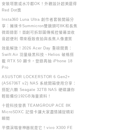
安裝塔散或水冷都OK！外觀設計超美還得
Red Dot獎
Insta360 Luna Ultra 創作者套裝開箱分
享：擁徠卡Summicron雙鏡頭可8K和長焦
微距錄影！首創可拆卸圖傳搖控螢幕並收
音超便利 帶來極致夜拍與長焦人像畫質
效能解放！2026 Acer Day 重磅開賣：
Swift Air 羽量級黑科技、Helios 破格搭
載 RTX 50 顯卡，登錄再抽 iPhone 18
Pro
ASUSTOR LOCKERSTOR 6 Gen2+
(AS6706T v2) NAS 系統開箱使用分享：
搭配六顆 Seagate 32TB NAS 硬碟讓你
輕鬆備份192GB海量資料！
十銓科技發表 TEAMGROUP ACE 8K
MicroSDXC 記憶卡讓大家盡情捕捉精彩
瞬間
平價演唱會神器就是它！vivo X300 FE