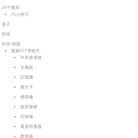
APP應用
IG小技巧
電子
財經
科技/遊戲
電腦DIY零組件
中央處理器
主機板
記憶體
顯示卡
硬碟機
固態硬碟
光碟機
電源供應器
散熱器