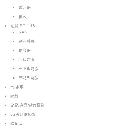
顯示器
機殼
電腦 PC / NB
NAS
顯示螢幕
伺服器
平板電腦
桌上型電腦
筆記型電腦
汽/電車
遊戲
家電/音響/數位攝影
5G等無線技術
酷產品