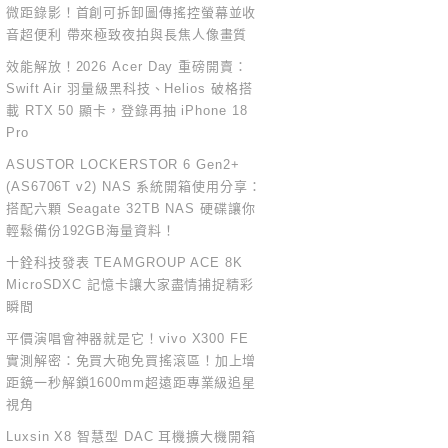
微距錄影！首創可拆卸圖傳搖控螢幕並收
音超便利 帶來極致夜拍與長焦人像畫質
效能解放！2026 Acer Day 重磅開賣：
Swift Air 羽量級黑科技、Helios 破格搭
載 RTX 50 顯卡，登錄再抽 iPhone 18
Pro
ASUSTOR LOCKERSTOR 6 Gen2+
(AS6706T v2) NAS 系統開箱使用分享：
搭配六顆 Seagate 32TB NAS 硬碟讓你
輕鬆備份192GB海量資料！
十銓科技發表 TEAMGROUP ACE 8K
MicroSDXC 記憶卡讓大家盡情捕捉精彩
瞬間
平價演唱會神器就是它！vivo X300 FE
實測解密：免買大砲免買搖滾區！加上增
距鏡一秒解鎖1600mm超遠距專業級追星
視角
Luxsin X8 智慧型 DAC 耳機擴大機開箱