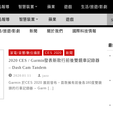
n Menu
品報導
智慧裝置
蘋果
遊戲
生活/旅遊/影劇
品報導
智慧裝置
蘋果
遊戲
際科技情報
活/旅遊/影劇
新聞
關於我們
國際科技情報
最
家電/音響/數位攝影
CES 2020
新聞
2020 CES / Garmin發表新款行前後雙鏡車記錄器
– Dash Cam Tandem
2020.01.11
jazz
Garmin 於CES 2020 展前發布，首款擁有前後各180度雙鏡
頭的行車記錄器 – Garm […]