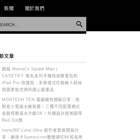
新聞
關於我們
新文章
開箱 Marvel’s Spider-Man |
CASETiFY 聯名系列手機殼與筆電包和
iPad Pro 保護殼：多款樣式任蜘蛛人粉絲
挑選更能完美呵護心愛產品
MONTECH TEN 電腦機殼開箱分享：絕
對是小電腦主機首選！三種不同配置模式
安裝塔散或水冷都OK！外觀設計超美還得
Red Dot獎
Insta360 Luna Ultra 創作者套裝開箱分
享：擁徠卡Summicron雙鏡頭可8K和長焦