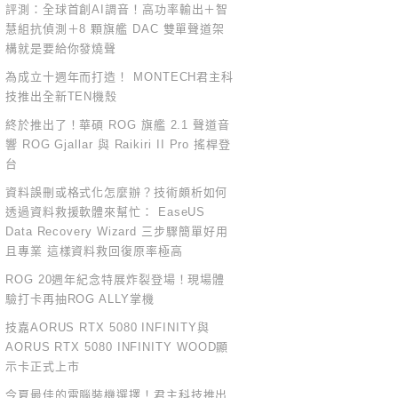
評測：全球首創AI調音！高功率輸出＋智
慧組抗偵測＋8 顆旗艦 DAC 雙單聲道架
構就是要給你發燒聲
為成立十週年而打造！ MONTECH君主科
技推出全新TEN機殼
終於推出了！華碩 ROG 旗艦 2.1 聲道音
響 ROG Gjallar 與 Raikiri II Pro 搖桿登
台
資料誤刪或格式化怎麼辦？技術頗析如何
透過資料救援軟體來幫忙： EaseUS
Data Recovery Wizard 三步驟簡單好用
且專業 這樣資料救回復原率極高
ROG 20週年紀念特展炸裂登場！現場體
驗打卡再抽ROG ALLY掌機
技嘉AORUS RTX 5080 INFINITY與
AORUS RTX 5080 INFINITY WOOD顯
示卡正式上市
今夏最佳的電腦裝機選擇！君主科技推出