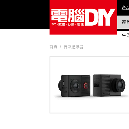
Mai
產
產
國
生
首頁
行車紀錄器.
行車紀錄器.