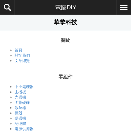
電腦DIY
華擎科技
關於
首頁
關於我們
文章總覽
零組件
中央處理器
主機板
光碟機
固態硬碟
散熱器
機殼
硬碟機
記憶體
電源供應器