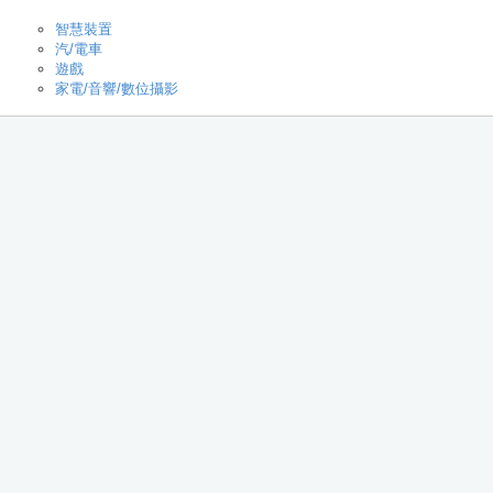
智慧裝置
汽/電車
遊戲
家電/音響/數位攝影