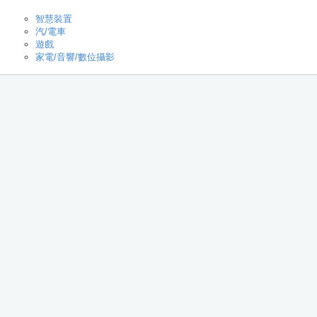
智慧裝置
汽/電車
遊戲
家電/音響/數位攝影