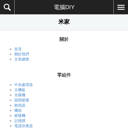
電腦DIY
米家
關於
首頁
關於我們
文章總覽
零組件
中央處理器
主機板
光碟機
固態硬碟
散熱器
機殼
硬碟機
記憶體
電源供應器