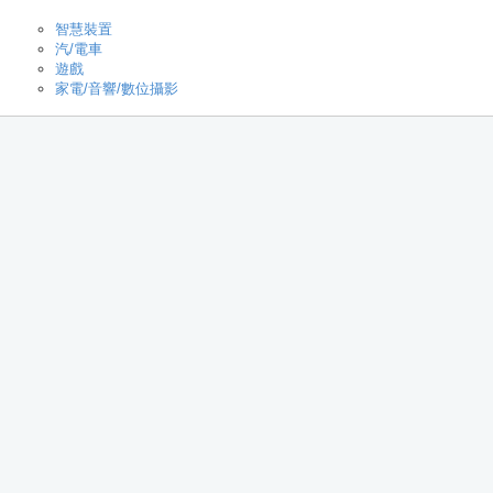
智慧裝置
汽/電車
遊戲
家電/音響/數位攝影