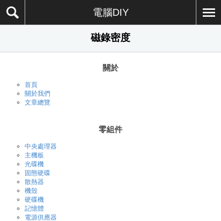
電腦DIY
磁錄密度
關於
首頁
關於我們
文章總覽
零組件
中央處理器
主機板
光碟機
固態硬碟
散熱器
機殼
硬碟機
記憶體
電源供應器