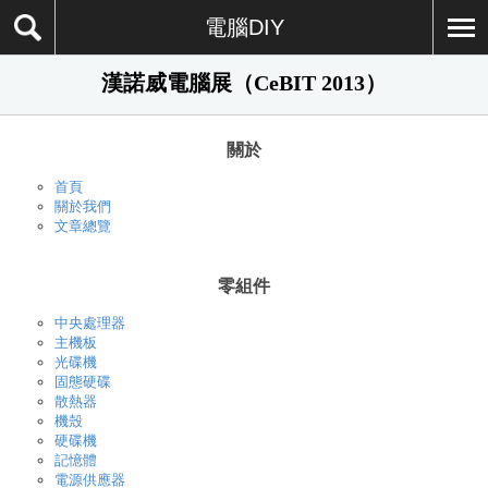
電腦DIY
漢諾威電腦展（CeBIT 2013）
關於
首頁
關於我們
文章總覽
零組件
中央處理器
主機板
光碟機
固態硬碟
散熱器
機殼
硬碟機
記憶體
電源供應器