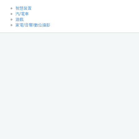
智慧裝置
汽/電車
遊戲
家電/音響/數位攝影