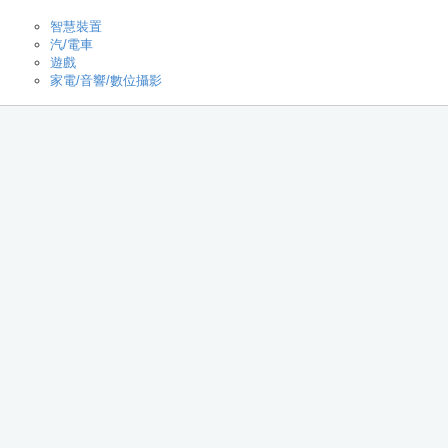
智慧裝置
汽/電車
遊戲
家電/音響/數位攝影