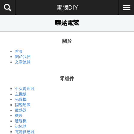
電腦DIY
曜越電競
關於
首頁
關於我們
文章總覽
零組件
中央處理器
主機板
光碟機
固態硬碟
散熱器
機殼
硬碟機
記憶體
電源供應器