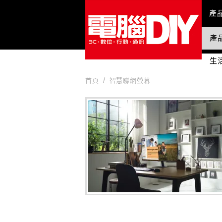
Mai
產
產
國
生
首頁
智慧聯網螢幕
智慧聯網螢幕