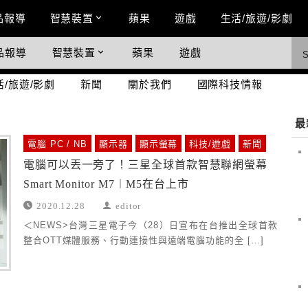
n Menu
品報導
智慧裝置
蘋果
遊戲
生活/旅遊/影劇
品報導
智慧裝置
蘋果
遊戲
際科技情報
活/旅遊/影劇
新聞
關於我們
國際科技情報
最
電腦 PC / NB
顯示器
顯示螢幕
科技/遊戲
新聞
電腦可以丟一旁了！三星全球首款智慧聯網螢幕
Smart Monitor M7︱M5在台上市
2020.12.28
editor
＜NEWS>台灣三星電子今（28）日宣布在台推出全球首款
整合OTT媒體服務、行動連接性與遠端電腦功能的全 […]