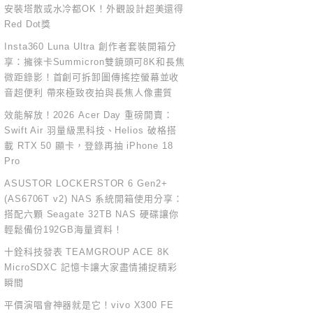
安裝塔散或水冷都OK！外觀設計超美還得
Red Dot獎
Insta360 Luna Ultra 創作者套裝開箱分
享：擁徠卡Summicron雙鏡頭可8K和長焦
微距錄影！首創可拆卸圖傳搖控螢幕並收
音超便利 帶來極致夜拍與長焦人像畫質
效能解放！2026 Acer Day 重磅開賣：
Swift Air 羽量級黑科技、Helios 破格搭
載 RTX 50 顯卡，登錄再抽 iPhone 18
Pro
ASUSTOR LOCKERSTOR 6 Gen2+
(AS6706T v2) NAS 系統開箱使用分享：
搭配六顆 Seagate 32TB NAS 硬碟讓你
輕鬆備份192GB海量資料！
十銓科技發表 TEAMGROUP ACE 8K
MicroSDXC 記憶卡讓大家盡情捕捉精彩
瞬間
平價演唱會神器就是它！vivo X300 FE