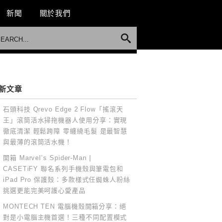
新聞
關於我們
新文章
石頭科技 Qrevo Edge 2 Flow「搖滾天
王」滾筒活水掃拖機器人使用分享：實現
徹底清潔 輕鬆跨障 零纏繞毛髮 是最智慧
與最薄的滾筒活水機！
開箱 Marvel’s Spider-Man |
CASETiFY 聯名系列手機殼與筆電包和
iPad Pro 保護殼：多款樣式任蜘蛛人粉絲
挑選更能完美呵護心愛產品
MONTECH TEN 電腦機殼開箱分享：絕
對是小電腦主機首選！三種不同配置模式