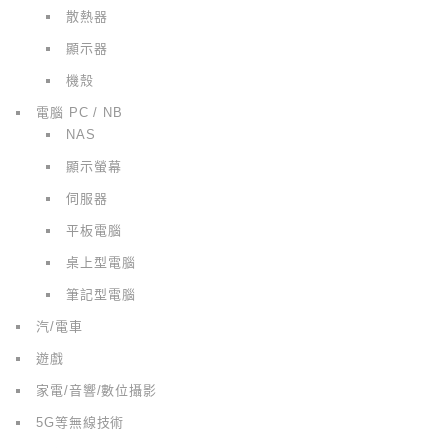
散熱器
顯示器
機殼
電腦 PC / NB
NAS
顯示螢幕
伺服器
平板電腦
桌上型電腦
筆記型電腦
汽/電車
遊戲
家電/音響/數位攝影
5G等無線技術