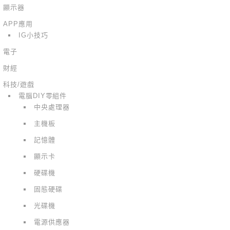
顯示器
APP應用
IG小技巧
電子
財經
科技/遊戲
電腦DIY零組件
中央處理器
主機板
記憶體
顯示卡
硬碟機
固態硬碟
光碟機
電源供應器