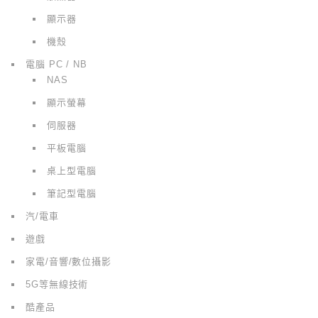
顯示器
機殼
電腦 PC / NB
NAS
顯示螢幕
伺服器
平板電腦
桌上型電腦
筆記型電腦
汽/電車
遊戲
家電/音響/數位攝影
5G等無線技術
酷產品