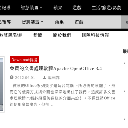
n Menu
品報導
智慧裝置
蘋果
遊戲
生活/旅遊/影劇
品報導
智慧裝置
蘋果
遊戲
際科技情報
活/旅遊/影劇
新聞
關於我們
國際科技情報
最
Download特搜
免費的文書處理軟體Apache OpenOffice 3.4
2012.06.01
編輯部
微軟的Office系列幾乎是每台電腦上所必備的軟體了，然
而它的使用方式與介面也深深地綁住了我們，造成許多文書
處理軟體也都必須模仿這樣的介面來設計。不過既然Office
的使用度這麼高，但卻...