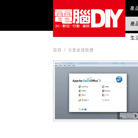
Mai
產
產
國
生
首頁
文書處理軟體
文書處理軟體