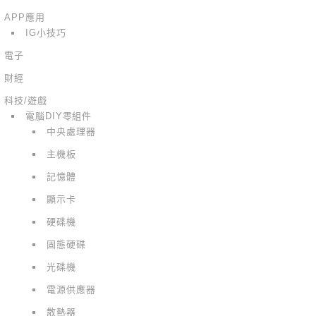
APP應用
IG小技巧
電子
財經
科技/遊戲
電腦DIY零組件
中央處理器
主機板
記憶體
顯示卡
硬碟機
固態硬碟
光碟機
電源供應器
散熱器