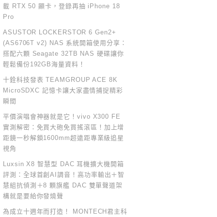
載 RTX 50 顯卡，登錄再抽 iPhone 18
Pro
ASUSTOR LOCKERSTOR 6 Gen2+
(AS6706T v2) NAS 系統開箱使用分享：
搭配六顆 Seagate 32TB NAS 硬碟讓你
輕鬆備份192GB海量資料！
十銓科技發表 TEAMGROUP ACE 8K
MicroSDXC 記憶卡讓大家盡情捕捉精彩
瞬間
平價演唱會神器就是它！vivo X300 FE
實測解密：免買大砲免買搖滾區！加上增
距鏡一秒解鎖1600mm超遠距專業級追星
視角
Luxsin X8 智慧型 DAC 耳機擴大機開箱
評測：全球首創AI調音！高功率輸出＋智
慧組抗偵測＋8 顆旗艦 DAC 雙單聲道架
構就是要給你發燒聲
為成立十週年而打造！ MONTECH君主科