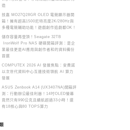
造
技嘉 MO27Q28GR OLED 電競顯示器開
箱！擁有超高1500尼特亮度2K/280Hz與
多種電競輔助功能！遊戲創作追劇都OK！
儲存容量再登頂！Seagate 32TB
IronWolf Pro NAS 硬碟開箱評測：是企
業最佳更是AI應用與創作者和的資料備份
首選
COMPUTEX 2026 AI 發展焦點：安費諾
以次世代資料中心互連技術領航 AI 算力
發展
ASUS Zenbook A14 (UX3407NA)開箱評
測：行動辦公最佳利器！14吋OLED螢幕
竟然只有990公克且續航超過33小時！還
有18核心與80 TOPS算力
類