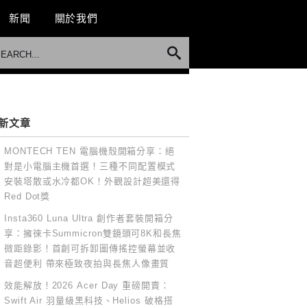
新聞
關於我們
新文章
MONTECH TEN 電腦機殼開箱分享：絕
對是小電腦主機首選！三種不同配置模式
安裝塔散或水冷都OK！外觀設計超美還得
Red Dot獎
Insta360 Luna Ultra 創作者套裝開箱分
享：擁徠卡Summicron雙鏡頭可8K和長焦
微距錄影！首創可拆卸圖傳搖控螢幕並收
音超便利 帶來極致夜拍與長焦人像畫質
效能解放！2026 Acer Day 重磅開賣：
Swift Air 羽量級黑科技、Helios 破格搭