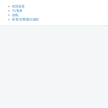
智慧裝置
汽/電車
遊戲
家電/音響/數位攝影