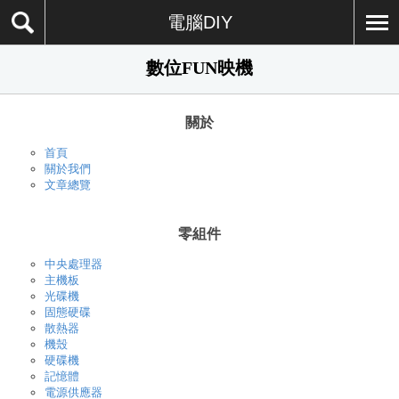
電腦DIY
數位FUN映機
關於
首頁
關於我們
文章總覽
零組件
中央處理器
主機板
光碟機
固態硬碟
散熱器
機殼
硬碟機
記憶體
電源供應器