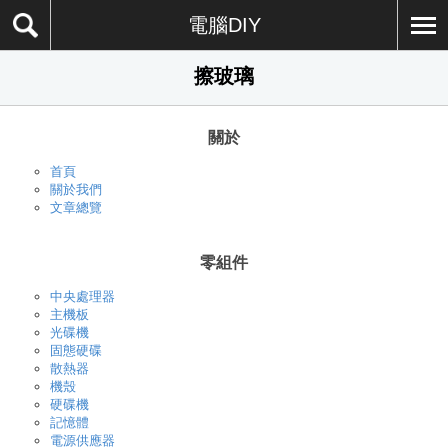
電腦DIY
擦玻璃
關於
首頁
關於我們
文章總覽
零組件
中央處理器
主機板
光碟機
固態硬碟
散熱器
機殼
硬碟機
記憶體
電源供應器