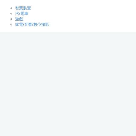
智慧裝置
汽/電車
遊戲
家電/音響/數位攝影