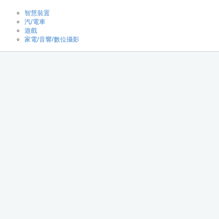
智慧裝置
汽/電車
遊戲
家電/音響/數位攝影