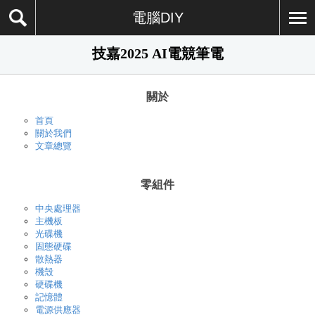
電腦DIY
技嘉2025 AI電競筆電
關於
首頁
關於我們
文章總覽
零組件
中央處理器
主機板
光碟機
固態硬碟
散熱器
機殼
硬碟機
記憶體
電源供應器